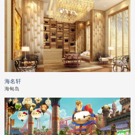
海名轩
海甸岛