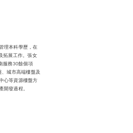
管理本科學歷，在
及拓展工作。張女
南服務30餘個項
盤、城市高端樓盤及
中心等資源樓盤方
產開發過程。