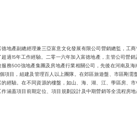
富德地產副總經理兼三亞富意文化發展有限公司營銷總監，工商
了超過15年工作經驗。二零一六年加入富徳地產，主管公司營銷
服務500強地產集團及房地產行業相關公司，先後在河南及海
-5個項目，組建及管理百人以上團隊。在郊區旅遊盤、市區剛需
富的經驗。在不同資源的樓盤，如山、海、湖、江、學區房、市
工作涵蓋項目前期定位、項目規劃設計及中期營銷等全流程房地