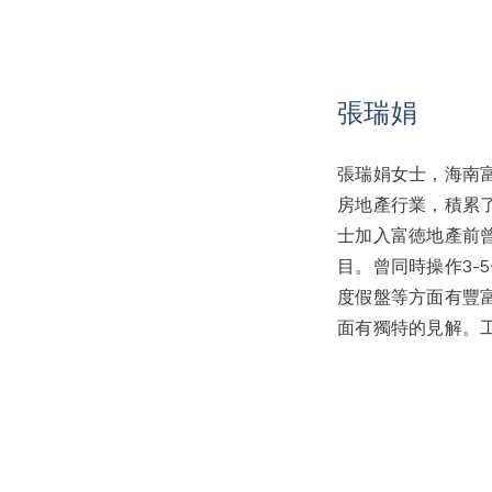
張瑞娟
張瑞娟女士，海南
房地產行業，積累
士加入富徳地產前曾
目。曾同時操作3
度假盤等方面有豐
面有獨特的見解。