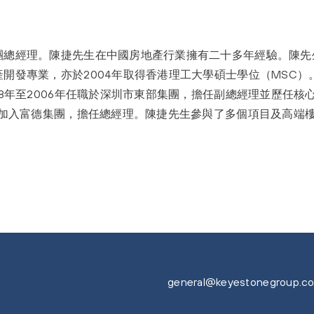
團總經理。陳捷先生在中國房地產行業擁有二十多年經驗。陳先
開發專業，亦於2004年取得香港理工大學碩士學位（MSC）
98年至2006年任職於深圳市東部集團，擔任副總經理並歷任核
先生加入富德集團，擔任總經理。陳捷先生參與了多個項目及高端
general@keyestonegroup.c