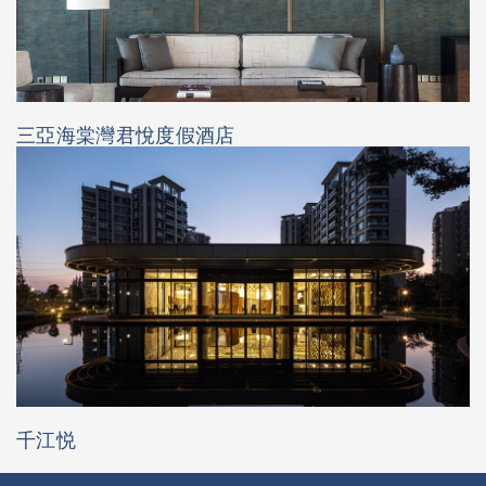
三亞海棠灣君悅度假酒店
千江悦