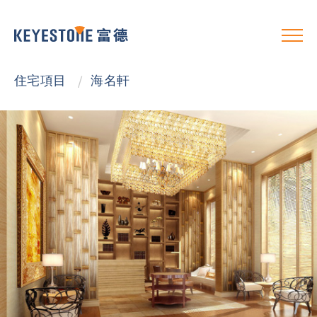
住宅項目
/
海名軒