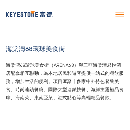
海棠灣68環球美食街
海棠湾68環球美食街（ARENA68）與三亞海棠灣君悅酒
店配套相互聯動，為本地居民和遊客提供一站式的餐飲服
務，增加生活的便利。項目匯聚十多家中外特色饕餮美
食、時尚連鎖餐廳、國際大型連鎖快餐、海鮮主題極品食
肆、海南菜、東南亞菜、港式點心等高端精品餐飲。