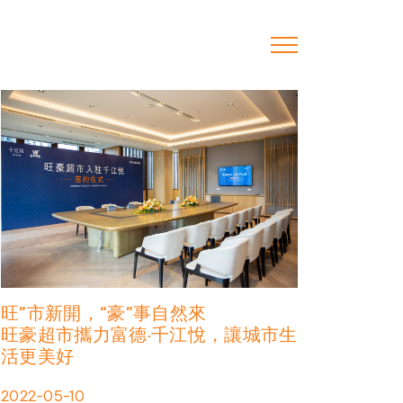
旺”市新開，“豪”事自然來
旺豪超市攜力富德·千江悅，讓城市生
活更美好
2022-05-10